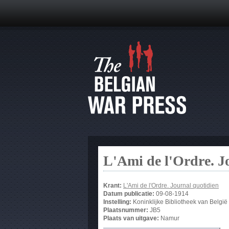
L'Ami de l'Ordre. J
Krant:
L'Ami de l'Ordre. Journal quotidien
Datum publicatie:
09-08-1914
Instelling:
Koninklijke Bibliotheek van België
Plaatsnummer:
JB5
Plaats van uitgave:
Namur