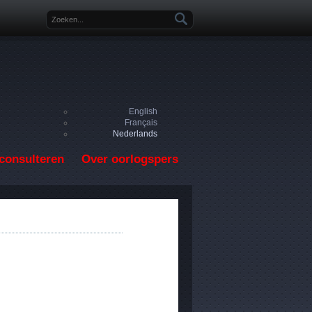
Zoekveld
English
Français
Nederlands
consulteren
Over oorlogspers