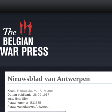
Nieuwsblad van Antwerpen
Krant:
Nieuwsblad van Antwerpen
Datum publicatie:
28-09-1917
Instelling:
SBA
Plaatsnummer:
B31885
Plaats van uitgave:
Antwerpen