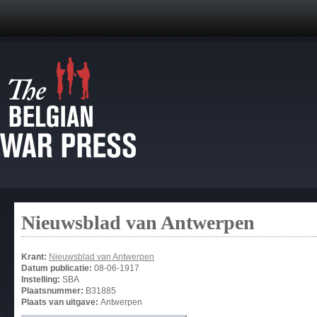
Nieuwsblad van Antwerpen
Krant:
Nieuwsblad van Antwerpen
Datum publicatie:
08-06-1917
Instelling:
SBA
Plaatsnummer:
B31885
Plaats van uitgave:
Antwerpen