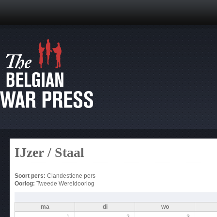
IJzer / Staal
Soort pers:
Clandestiene pers
Oorlog:
Tweede Wereldoorlog
ma
di
wo
1
2
3