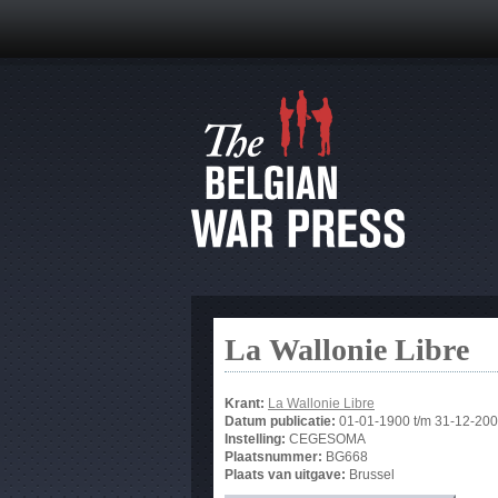
La Wallonie Libre
Krant:
La Wallonie Libre
Datum publicatie:
01-01-1900
t/m
31-12-20
Instelling:
CEGESOMA
Plaatsnummer:
BG668
Plaats van uitgave:
Brussel