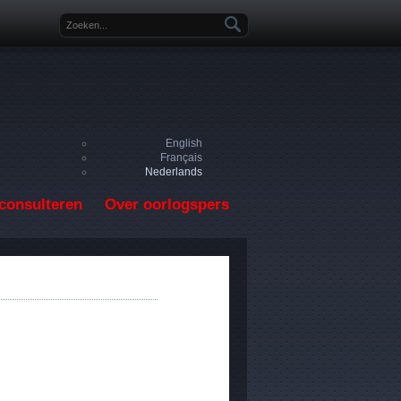
Zoekveld
English
Français
Nederlands
consulteren
Over oorlogspers