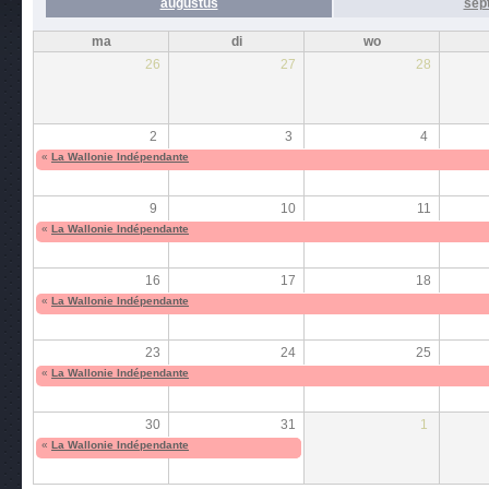
augustus
sep
ma
di
wo
26
27
28
2
3
4
«
La Wallonie Indépendante
9
10
11
«
La Wallonie Indépendante
16
17
18
«
La Wallonie Indépendante
23
24
25
«
La Wallonie Indépendante
30
31
1
«
La Wallonie Indépendante