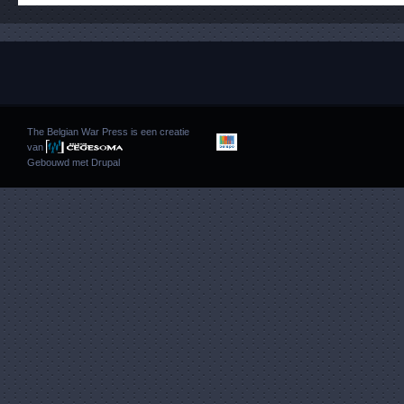
The Belgian War Press is een creatie
van
Gebouwd met
Drupal