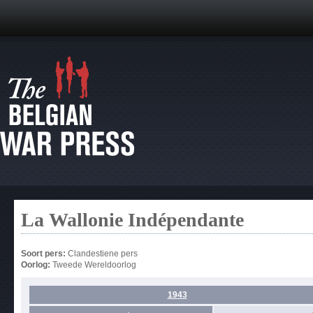
La Wallonie Indépendante
Soort pers:
Clandestiene pers
Oorlog:
Tweede Wereldoorlog
1943