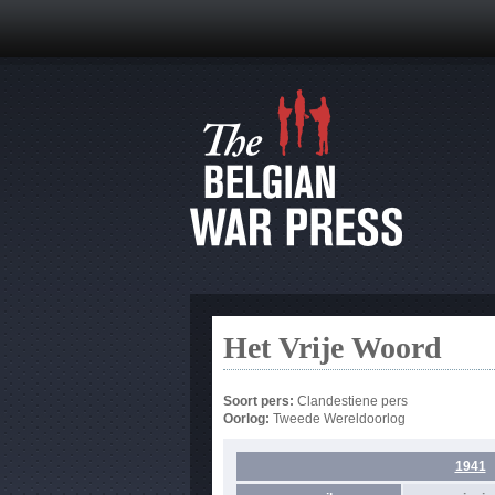
Het Vrije Woord
Soort pers:
Clandestiene pers
Oorlog:
Tweede Wereldoorlog
1941