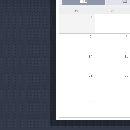
april
juni
ma
di
31
1
7
8
14
15
21
22
28
29