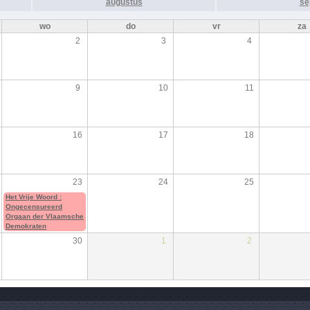
augustus
se
wo
do
vr
za
2
3
4
9
10
11
16
17
18
23
24
25
Het Vrije Woord :
Ongecensureerd
Orgaan der Vlaamsche
Demokraten
30
1
2