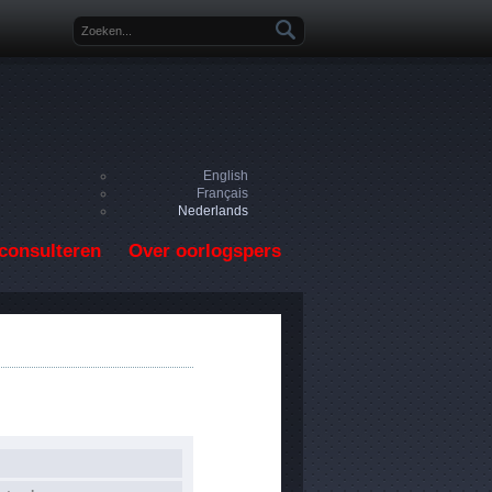
Zoekveld
English
Français
Nederlands
consulteren
Over oorlogspers