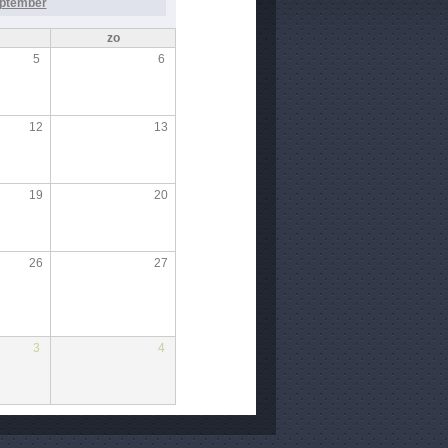
ptember
zo
5
6
12
13
19
20
26
27
3
4