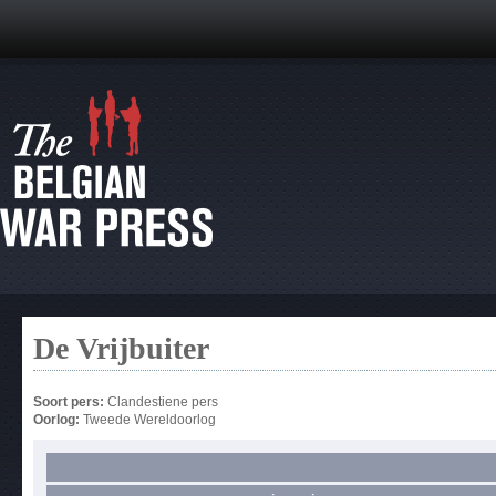
De Vrijbuiter
Soort pers:
Clandestiene pers
Oorlog:
Tweede Wereldoorlog