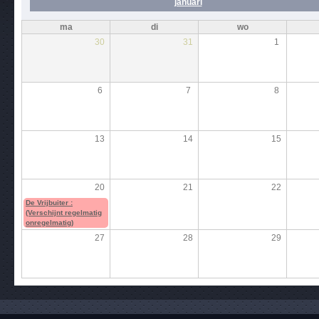
januari
ma
di
wo
30
31
1
6
7
8
13
14
15
20
21
22
De Vrijbuiter :
(Verschijnt regelmatig
onregelmatig)
27
28
29