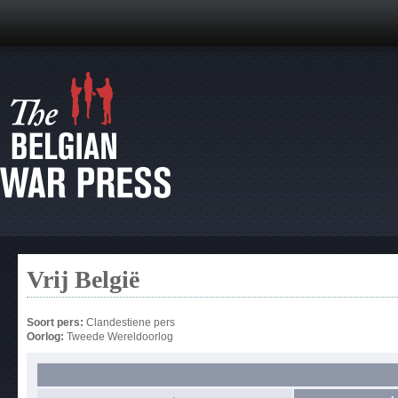
Vrij België
Soort pers:
Clandestiene pers
Oorlog:
Tweede Wereldoorlog