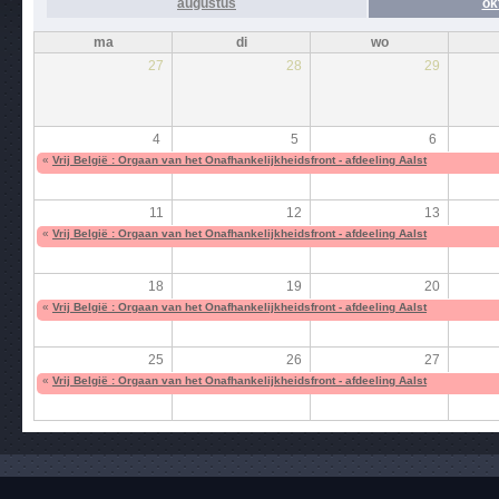
augustus
ok
ma
di
wo
27
28
29
4
5
6
«
Vrij België : Orgaan van het Onafhankelijkheidsfront - afdeeling Aalst
11
12
13
«
Vrij België : Orgaan van het Onafhankelijkheidsfront - afdeeling Aalst
18
19
20
«
Vrij België : Orgaan van het Onafhankelijkheidsfront - afdeeling Aalst
25
26
27
«
Vrij België : Orgaan van het Onafhankelijkheidsfront - afdeeling Aalst