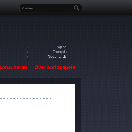
Zoekveld
English
Français
Nederlands
consulteren
Over oorlogspers