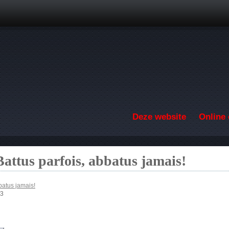
Overslaan en naar de inhoud gaan
Deze website
Online 
Battus parfois, abbatus jamais!
batus jamais!
43