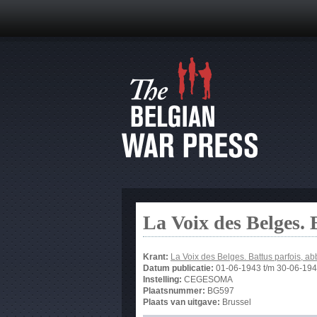
La Voix des Belges. 
Krant:
La Voix des Belges. Battus parfois, ab
Datum publicatie:
01-06-1943
t/m
30-06-19
Instelling:
CEGESOMA
Plaatsnummer:
BG597
Plaats van uitgave:
Brussel