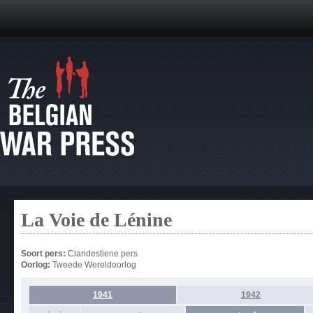
La Voie de Lénine
Soort pers:
Clandestiene pers
Oorlog:
Tweede Wereldoorlog
1941
1942