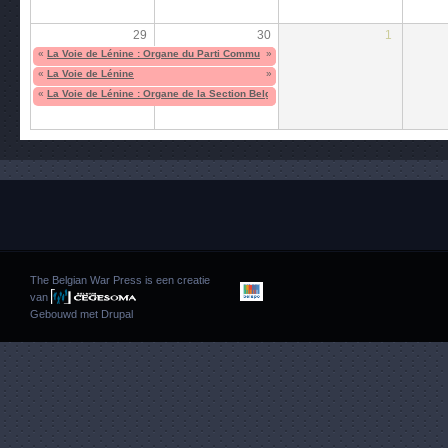
29
30
1
«
La Voie de Lénine : Organe du Parti Communiste Révolutionnaire (Trotskyste). Sect
»
«
La Voie de Lénine
»
«
La Voie de Lénine : Organe de la Section Belge de la IVe Internationale
The Belgian War Press is een creatie
van
Gebouwd met
Drupal