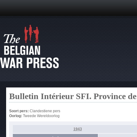
Bulletin Intérieur SFI. Province 
Soort pers:
Clandestiene pers
Oorlog:
Tweede Wereldoorlog
1943