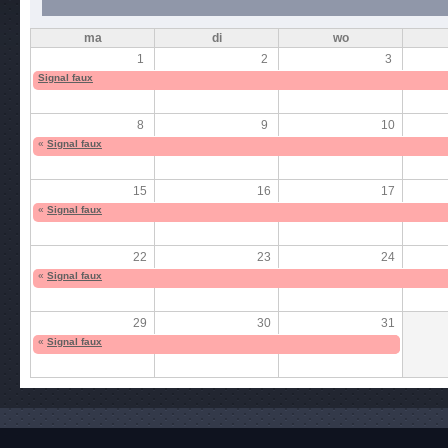
ma
di
wo
1
2
3
Signal faux
8
9
10
«
Signal faux
15
16
17
«
Signal faux
22
23
24
«
Signal faux
29
30
31
«
Signal faux