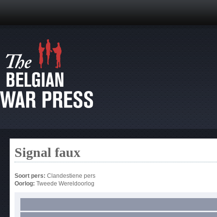
Signal faux
Soort pers:
Clandestiene pers
Oorlog:
Tweede Wereldoorlog