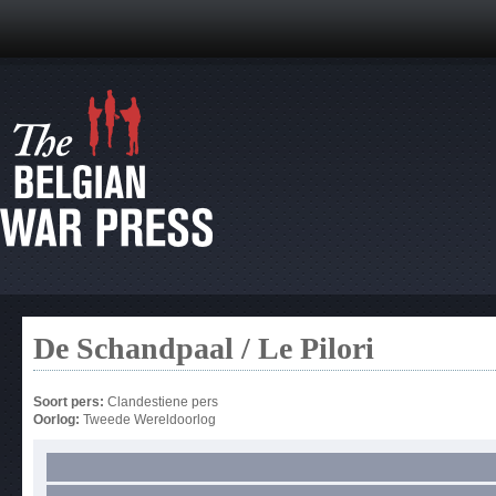
De Schandpaal / Le Pilori
Soort pers:
Clandestiene pers
Oorlog:
Tweede Wereldoorlog