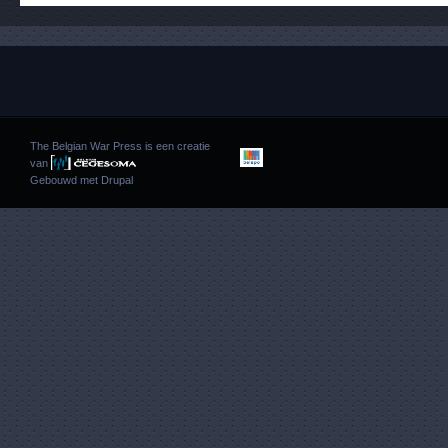
The Belgian War Press is een creatie
van
Gebouwd met
Drupal