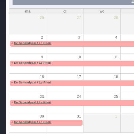
a
ma
di
wo
26
27
28
2
3
4
«
De Schandpaal / Le Pilori
9
10
11
«
De Schandpaal / Le Pilori
16
17
18
«
De Schandpaal / Le Pilori
23
24
25
«
De Schandpaal / Le Pilori
30
31
1
«
De Schandpaal / Le Pilori