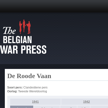
De Roode Vaan
Soort pers:
Clandestiene pers
Oorlog:
Tweede Wereldoorlog
1941
1942