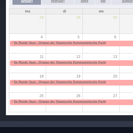
januari
februari
april
juli
augus
ma
di
wo
28
29
30
4
5
6
«
De Roode Vaan : Orgaan der Vlaamsche Kommunistische Partij
11
12
13
«
De Roode Vaan : Orgaan der Vlaamsche Kommunistische Partij
18
19
20
«
De Roode Vaan : Orgaan der Vlaamsche Kommunistische Partij
25
26
27
«
De Roode Vaan : Orgaan der Vlaamsche Kommunistische Partij