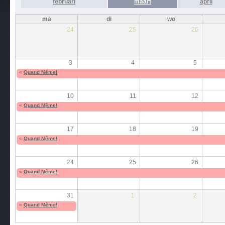
februari
maart
april
ma
di
wo
24
25
26
3
4
5
«
Quand Même!
10
11
12
«
Quand Même!
17
18
19
«
Quand Même!
24
25
26
«
Quand Même!
31
1
2
«
Quand Même!