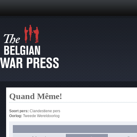
Quand Même!
Soort pers:
Clandestiene pers
Oorlog:
Tweede Wereldoorlog