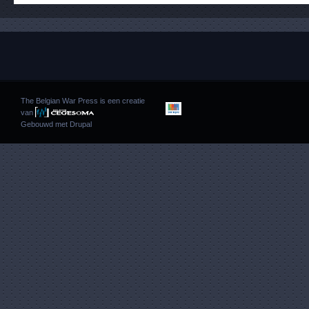
The Belgian War Press is een creatie
van
Gebouwd met
Drupal