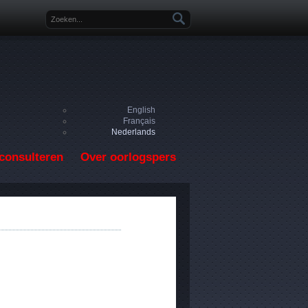
Zoekveld
English
Français
Nederlands
consulteren
Over oorlogspers