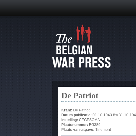
De Patriot
Krant:
De Patriot
Datum publicatie:
01-10-1943
t/m
31-10-19
Instelling:
CEGESOMA
Plaatsnummer:
BG389
Plaats van uitgave:
Tirlemont