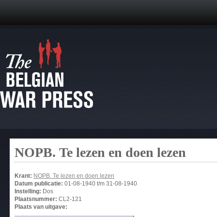
NOPB. Te lezen en doen lezen
Krant:
NOPB. Te lezen en doen lezen
Datum publicatie:
01-08-1940
t/m
31-08-1940
Instelling:
Dos
Plaatsnummer:
CL2-121
Plaats van uitgave: