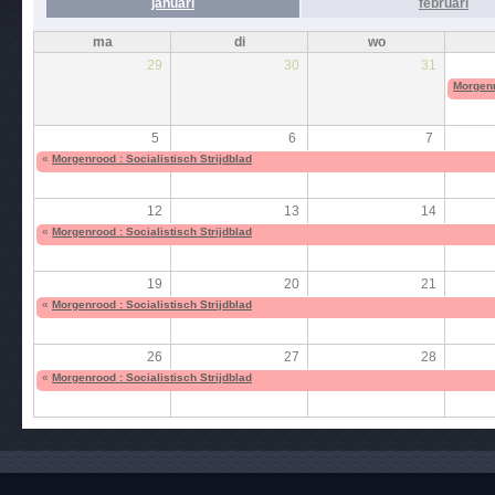
januari
februari
ma
di
wo
29
30
31
Morgenr
5
6
7
«
Morgenrood : Socialistisch Strijdblad
12
13
14
«
Morgenrood : Socialistisch Strijdblad
19
20
21
«
Morgenrood : Socialistisch Strijdblad
26
27
28
«
Morgenrood : Socialistisch Strijdblad