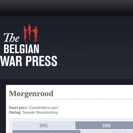
Morgenrood
Soort pers:
Clandestiene pers
Oorlog:
Tweede Wereldoorlog
1941
1942