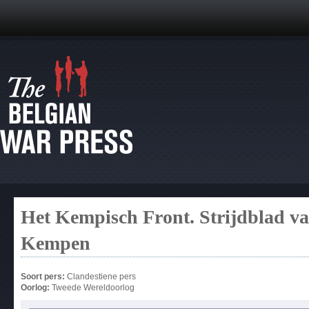
Het Kempisch Front. Strijdblad va
Kempen
Soort pers:
Clandestiene pers
Oorlog:
Tweede Wereldoorlog