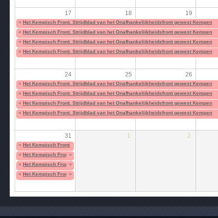
17
18
19
«
Het Kempisch Front. Strijdblad van het Onafhankelijkheidsfront gewest Kempen
«
Het Kempisch Front. Strijdblad van het Onafhankelijkheidsfront gewest Kempen
«
Het Kempisch Front. Strijdblad van het Onafhankelijkheidsfront gewest Kempen
«
Het Kempisch Front. Strijdblad van het Onafhankelijkheidsfront gewest Kempen
24
25
26
«
Het Kempisch Front. Strijdblad van het Onafhankelijkheidsfront gewest Kempen
«
Het Kempisch Front. Strijdblad van het Onafhankelijkheidsfront gewest Kempen
«
Het Kempisch Front. Strijdblad van het Onafhankelijkheidsfront gewest Kempen
«
Het Kempisch Front. Strijdblad van het Onafhankelijkheidsfront gewest Kempen
31
1
2
«
Het Kempisch Front. Strijdblad van het Onafhankelijkheidsfront gewest Kempen
«
Het Kempisch Front. Strijdblad van het Onafhankelijkheidsfront gewest Kempen
»
«
Het Kempisch Front. Strijdblad van het Onafhankelijkheidsfront gewest Kempen
»
«
Het Kempisch Front. Strijdblad van het Onafhankelijkheidsfront gewest Kempen
»