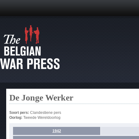
De Jonge Werker
Soort pers:
Clandestiene pers
Oorlog:
Tweede Wereldoorlog
1942