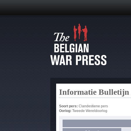
Informatie Bulletijn
Soort pers:
Clandestiene pers
Oorlog:
Tweede Wereldoorlog