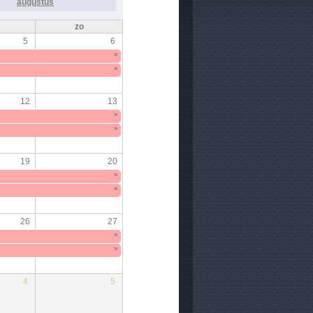
augustus
zo
5
6
»
»
12
13
»
»
19
20
»
»
26
27
»
»
4
5