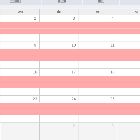
maart
april
mei
wo
do
vr
za
2
3
4
9
10
11
16
17
18
23
24
25
1
2
3