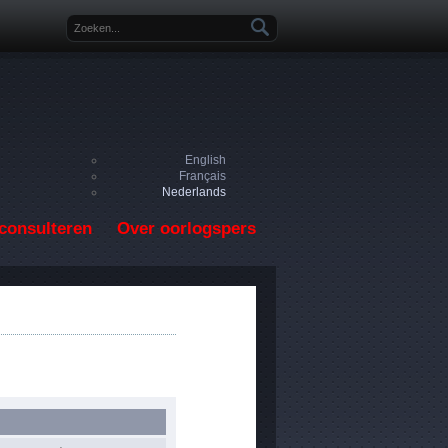
Zoekveld
English
Français
Nederlands
consulteren
Over oorlogspers