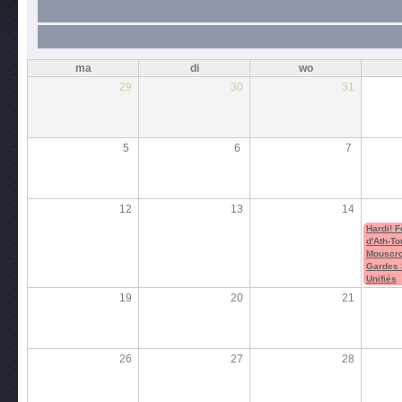
ma
di
wo
29
30
31
5
6
7
12
13
14
Hardi! F
d'Ath-To
Mouscro
Gardes 
Unifiés
19
20
21
26
27
28