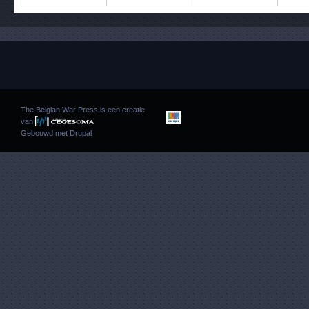
The Belgian War Press is een creatie
van
Gebouwd met
Drupal