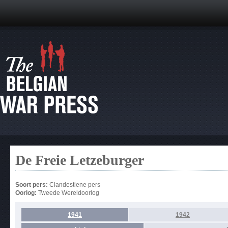
De Freie Letzeburger
Soort pers:
Clandestiene pers
Oorlog:
Tweede Wereldoorlog
1941
1942