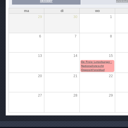
oktober
novem
ma
di
wo
29
30
1
6
7
8
13
14
15
De Freie Letzeburger :
Nationalistescht
Oppositi'onsblad
20
21
22
27
28
29