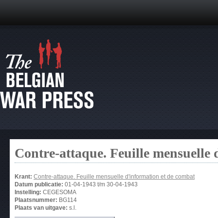
Contre-attaque. Feuille mensuelle 
Krant:
Contre-attaque. Feuille mensuelle d'information et de combat
Datum publicatie:
01-04-1943
t/m
30-04-1943
Instelling:
CEGESOMA
Plaatsnummer:
BG114
Plaats van uitgave:
s.l.