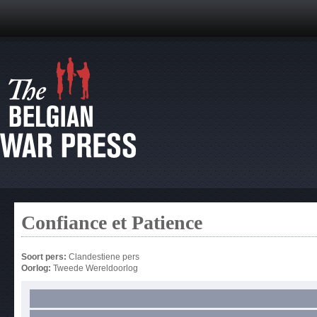
Confiance et Patience
Soort pers:
Clandestiene pers
Oorlog:
Tweede Wereldoorlog