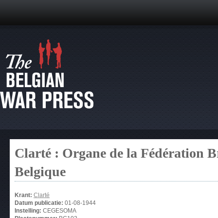
Clarté : Organe de la Fédération 
Belgique
Krant:
Clarté
Datum publicatie:
01-08-1944
Instelling:
CEGESOMA