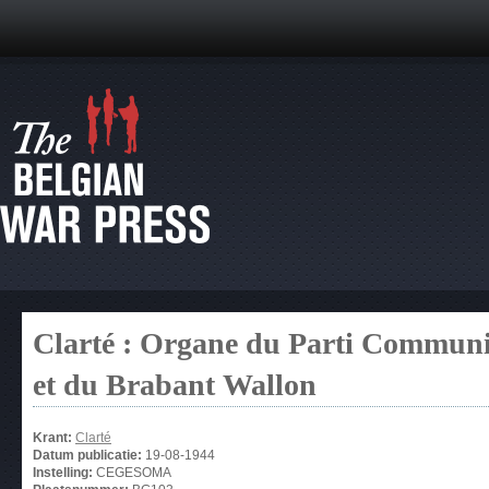
Clarté : Organe du Parti Communis
et du Brabant Wallon
Krant:
Clarté
Datum publicatie:
19-08-1944
Instelling:
CEGESOMA