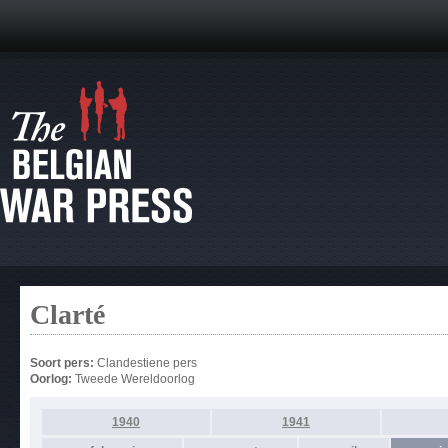
Clarté
Soort pers:
Clandestiene pers
Oorlog:
Tweede Wereldoorlog
1940
1941