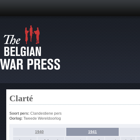
Clarté
Soort pers:
Clandestiene pers
Oorlog:
Tweede Wereldoorlog
1940
1941