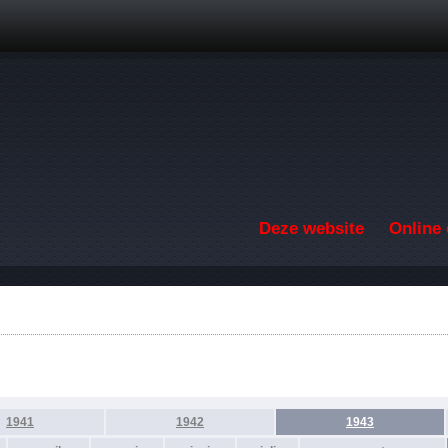
Overslaan en naar de inhoud gaan
Deze website
Online 
1941
1942
1943