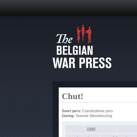
Chut!
Soort pers:
Clandestiene pers
Oorlog:
Tweede Wereldoorlog
1940