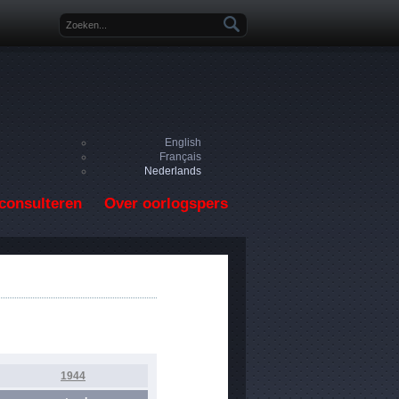
Zoekveld
English
Français
Nederlands
consulteren
Over oorlogspers
1944