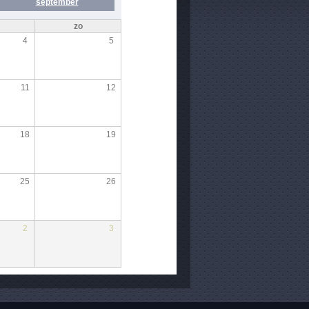
september
zo
4
5
11
12
18
19
25
26
2
3