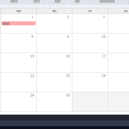
april
mei
juni
juli
augustus
wo
do
vr
za
1
2
3
Chut!
8
9
10
15
16
17
22
23
24
29
30
1