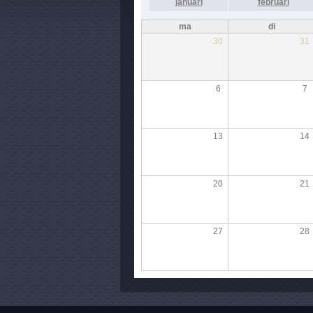
januari
februari
ma
di
30
31
6
7
13
14
20
21
27
28