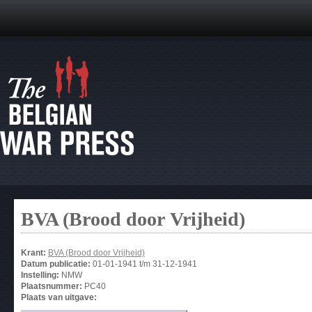
BVA (Brood door Vrijheid)
Krant:
BVA (Brood door Vrijheid)
Datum publicatie:
01-01-1941
t/m
31-12-1941
Instelling:
NMW
Plaatsnummer:
PC40
Plaats van uitgave: