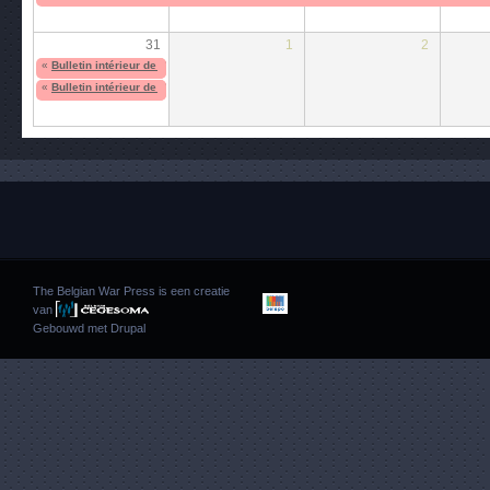
31
1
2
«
Bulletin intérieur de Solidarité : Croix Rouge du Front de l'Indépendance
«
Bulletin intérieur de Solidarité : Croix Rouge du Front de l'Indépendance
The Belgian War Press is een creatie
van
Gebouwd met
Drupal