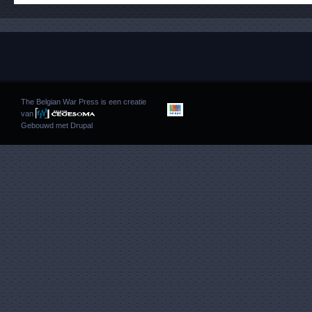
The Belgian War Press is een creatie
van
Gebouwd met
Drupal