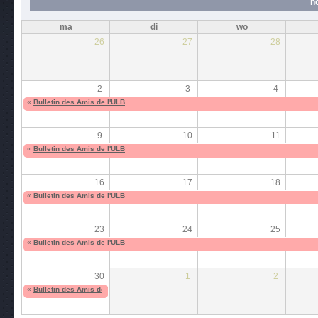
n
ma
di
wo
26
27
28
2
3
4
«
Bulletin des Amis de l'ULB
9
10
11
«
Bulletin des Amis de l'ULB
16
17
18
«
Bulletin des Amis de l'ULB
23
24
25
«
Bulletin des Amis de l'ULB
30
1
2
«
Bulletin des Amis de l'ULB