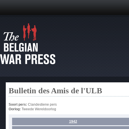
Bulletin des Amis de l'ULB
Soort pers:
Clandestiene pers
Oorlog:
Tweede Wereldoorlog
1942