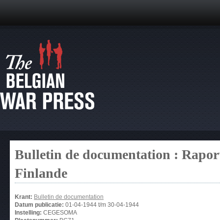
Bulletin de documentation : Raport
Finlande
Krant:
Bulletin de documentation
Datum publicatie:
01-04-1944
t/m
30-04-1944
Instelling:
CEGESOMA