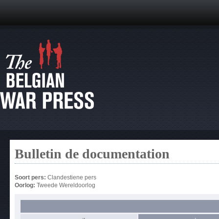
Bulletin de documentation
Soort pers:
Clandestiene pers
Oorlog:
Tweede Wereldoorlog