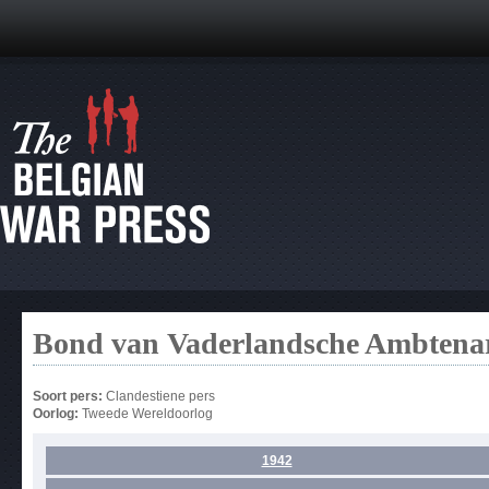
Bond van Vaderlandsche Ambtenare
Soort pers:
Clandestiene pers
Oorlog:
Tweede Wereldoorlog
1942