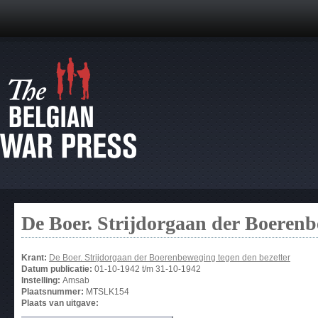
De Boer. Strijdorgaan der Boerenb
Krant:
De Boer. Strijdorgaan der Boerenbeweging tegen den bezetter
Datum publicatie:
01-10-1942
t/m
31-10-1942
Instelling:
Amsab
Plaatsnummer:
MTSLK154
Plaats van uitgave: