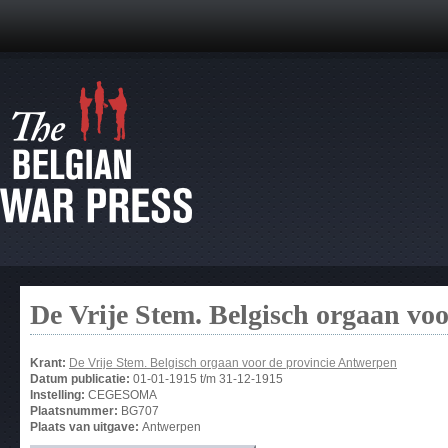
De Vrije Stem. Belgisch orgaan vo
Krant:
De Vrije Stem. Belgisch orgaan voor de provincie Antwerpen
Datum publicatie:
01-01-1915
t/m
31-12-1915
Instelling:
CEGESOMA
Plaatsnummer:
BG707
Plaats van uitgave:
Antwerpen