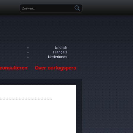
Zoekveld
English
Français
Nederlands
consulteren
Over oorlogspers