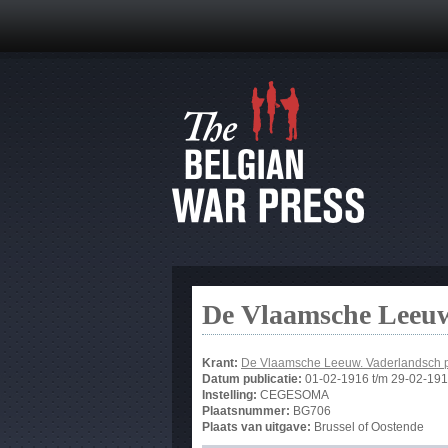
De Vlaamsche Leeuw
Krant:
De Vlaamsche Leeuw. Vaderlandsch 
Datum publicatie:
01-02-1916
t/m
29-02-19
Instelling:
CEGESOMA
Plaatsnummer:
BG706
Plaats van uitgave:
Brussel of Oostende