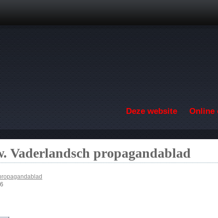
Overslaan en naar de inhoud gaan
Deze website
Online 
. Vaderlandsch propagandablad
propagandablad
16