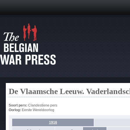
De Vlaamsche Leeuw. Vaderlands
Soort pers:
Clandestiene pers
Oorlog:
Eerste Wereldoorlog
1916