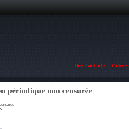
Overslaan en naar de inhoud gaan
Deze website
Online 
on périodique non censurée
 censurée
15