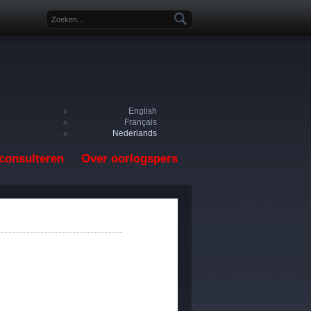
Zoekveld
English
Français
Nederlands
consulteren
Over oorlogspers