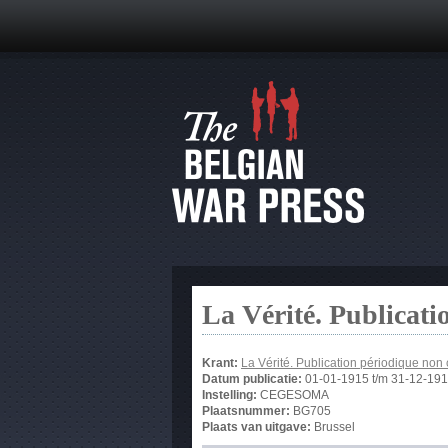
La Vérité. Publicati
Krant:
La Vérité. Publication périodique non
Datum publicatie:
01-01-1915
t/m
31-12-19
Instelling:
CEGESOMA
Plaatsnummer:
BG705
Plaats van uitgave:
Brussel