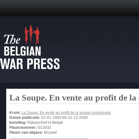
La Soupe. En vente au profit de l
Krant:
La Soupe. En vente au profit de la soupe communale
Datum publicatie:
01-01-1900
t/m
31-12-2000
Instelling:
Rijksarchief in België
Plaatsnummer:
G13032
Plaats van uitgave:
Brussel