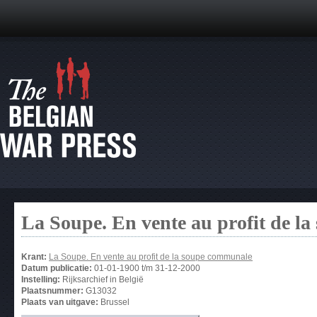
La Soupe. En vente au profit de l
Krant:
La Soupe. En vente au profit de la soupe communale
Datum publicatie:
01-01-1900
t/m
31-12-2000
Instelling:
Rijksarchief in België
Plaatsnummer:
G13032
Plaats van uitgave:
Brussel