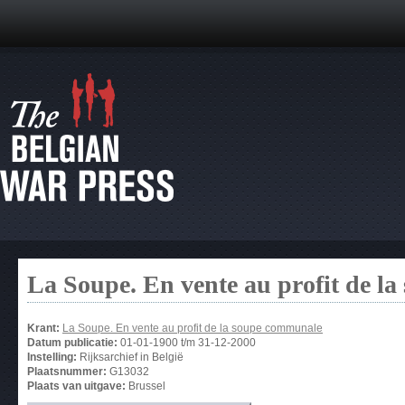
La Soupe. En vente au profit de l
Krant:
La Soupe. En vente au profit de la soupe communale
Datum publicatie:
01-01-1900
t/m
31-12-2000
Instelling:
Rijksarchief in België
Plaatsnummer:
G13032
Plaats van uitgave:
Brussel