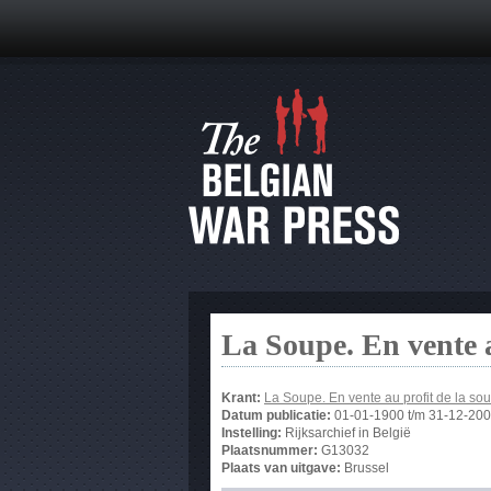
La Soupe. En vente 
Krant:
La Soupe. En vente au profit de la 
Datum publicatie:
01-01-1900
t/m
31-12-20
Instelling:
Rijksarchief in België
Plaatsnummer:
G13032
Plaats van uitgave:
Brussel