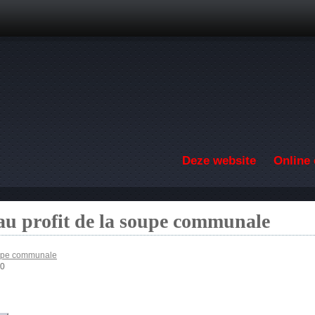
Overslaan en naar de inhoud gaan
Deze website
Online 
au profit de la soupe communale
soupe communale
00