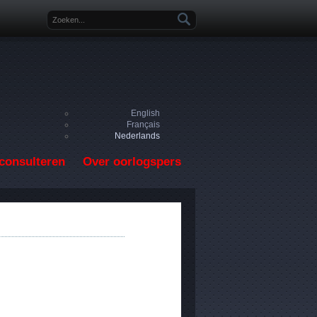
Zoekveld
English
Français
Nederlands
consulteren
Over oorlogspers