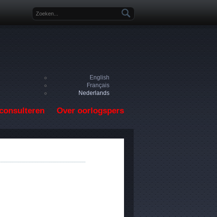
Zoekveld
English
Français
Nederlands
consulteren
Over oorlogspers