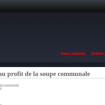
Overslaan en naar de inhoud gaan
Deze website
Online 
au profit de la soupe communale
soupe communale
00