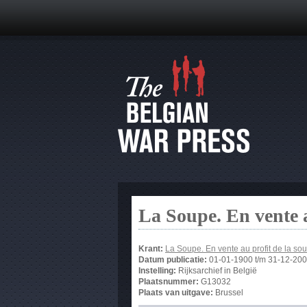
La Soupe. En vente 
Krant:
La Soupe. En vente au profit de la 
Datum publicatie:
01-01-1900
t/m
31-12-20
Instelling:
Rijksarchief in België
Plaatsnummer:
G13032
Plaats van uitgave:
Brussel