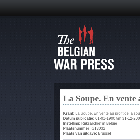
La Soupe. En vente 
Krant:
La Soupe. En vente au profit de la 
Datum publicatie:
01-01-1900
t/m
31-12-20
Instelling:
Rijksarchief in België
Plaatsnummer:
G13032
Plaats van uitgave:
Brussel