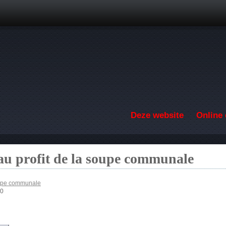
Overslaan en naar de inhoud gaan
Deze website
Online 
au profit de la soupe communale
soupe communale
00