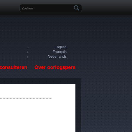
Zoekveld
English
Français
Nederlands
consulteren
Over oorlogspers