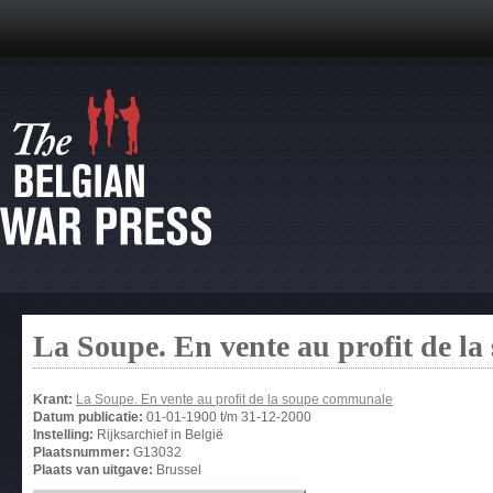
La Soupe. En vente au profit de l
Krant:
La Soupe. En vente au profit de la soupe communale
Datum publicatie:
01-01-1900
t/m
31-12-2000
Instelling:
Rijksarchief in België
Plaatsnummer:
G13032
Plaats van uitgave:
Brussel