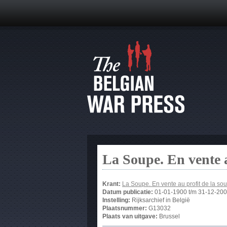
La Soupe. En vente 
Krant:
La Soupe. En vente au profit de la 
Datum publicatie:
01-01-1900
t/m
31-12-20
Instelling:
Rijksarchief in België
Plaatsnummer:
G13032
Plaats van uitgave:
Brussel