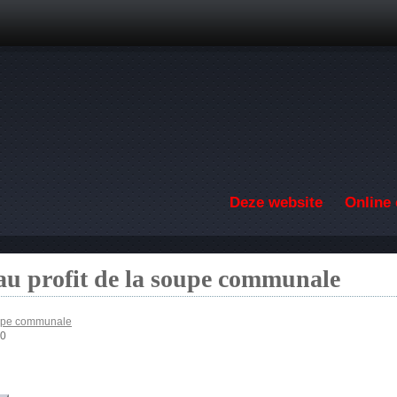
Overslaan en naar de inhoud gaan
Deze website
Online 
au profit de la soupe communale
soupe communale
00