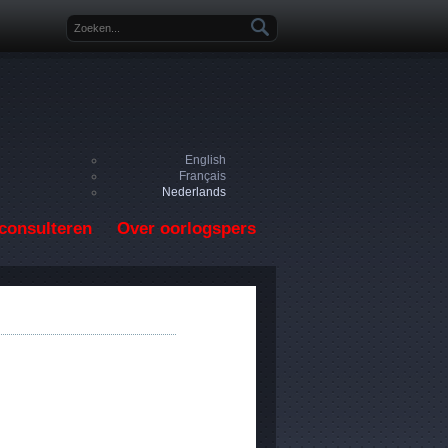
Zoekveld
English
Français
Nederlands
consulteren
Over oorlogspers